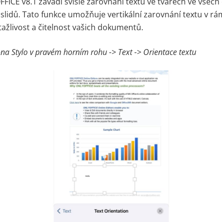
CE v8.1 zavádí svislé zarovnání textu ve tvarech ve všech 
slidů. Tato funkce umožňuje vertikální zarovnání textu v rám
itažlivost a čitelnost vašich dokumentů.
kona
Stylo
v pravém horním rohu -> Text -> Orientace textu