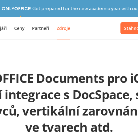
h ONLYOFFICE!
Get prepared for the new academic year with our
jáři
Ceny
Partneři
Zdroje
Stáhn
FICE Documents pro iO
í integrace s DocSpace, 
ců, vertikální zarovnán
ve tvarech atd.