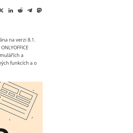
ána na verzi 8.1.
cí ONLYOFFICE
rmulářích a
vých funkcích a o