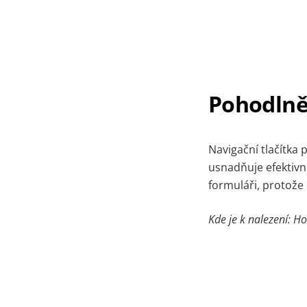
Pohodlněj
Navigační tlačítka
usnadňuje efektivní
formuláři, protože 
Kde je k nalezení: H