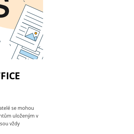
FFICE
vatelé se mohou
entům uloženým v
jsou vždy