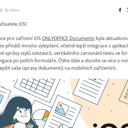
By Elena
živatele iOS!
ace pro zařízení iOS
ONLYOFFICE Documents
byla aktualizov
ze přináší mnoho vylepšení, včetně lepší integrace s aplika
é správy stylů odstavců, vertikálního zarovnání textu ve fo
gace po polích formuláře. Čtěte dále a dozvíte se více o no
epšit vaše úpravy dokumentů na mobilních zařízeních.