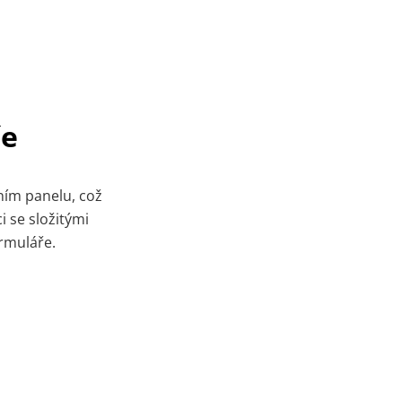
ře
ním panelu, což
i se složitými
ormuláře.