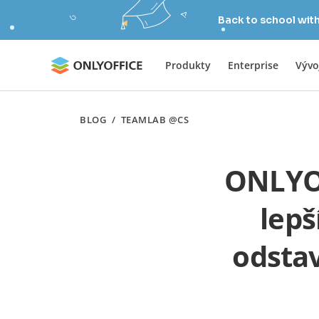
Back to school wit
Produkty
Enterprise
Vývo
BLOG
/
TEAMLAB @CS
ONLYOF
lepš
odstav