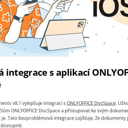
á integrace s aplikací ONLYO
e
nts v8.1 vylepšuje integraci s
ONLYOFFICE DocSpace
. Uži
 účtům ONLYOFFICE DocSpace a přistupovat ke svým dokum
 je. Tato bezproblémová integrace zajišťuje, že dokumenty 
 dostupné.