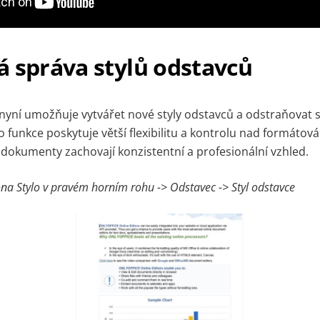
á správa stylů odstavců
ní umožňuje vytvářet nové styly odstavců a odstraňovat stáv
o funkce poskytuje větší flexibilitu a kontrolu nad formát
še dokumenty zachovají konzistentní a profesionální vzhled.
kona
Stylo
v pravém horním rohu -> Odstavec -> Styl odstavce