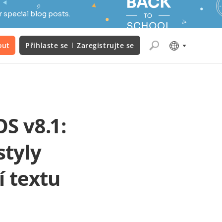
 special blog posts.
out
Přihlaste se
Zaregistrujte se
S v8.1:
styly
í textu