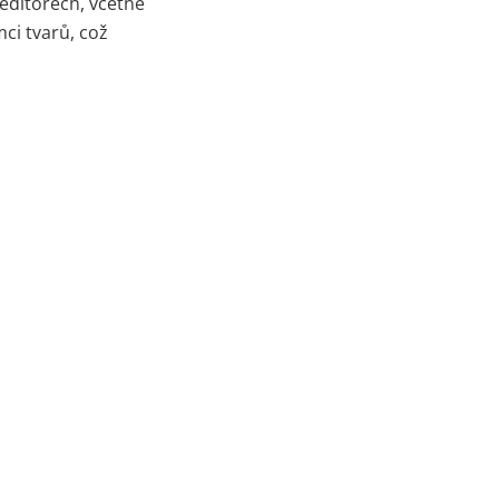
editorech, včetně
ci tvarů, což