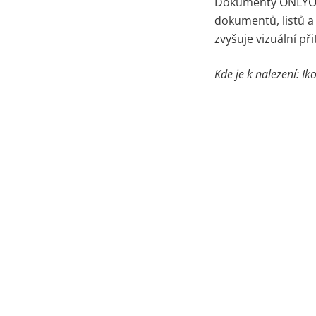
Dokumenty ONLYOFFI
dokumentů, listů a 
zvyšuje vizuální př
Kde je k nalezení: I