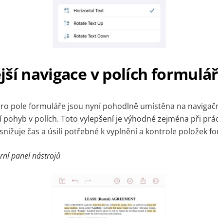
ší navigace v polích formulá
 pro pole formuláře jsou nyní pohodlně umístěna na navigač
 pohyb v polích. Toto vylepšení je výhodné zejména při prác
snižuje čas a úsilí potřebné k vyplnění a kontrole položek f
orní panel nástrojů