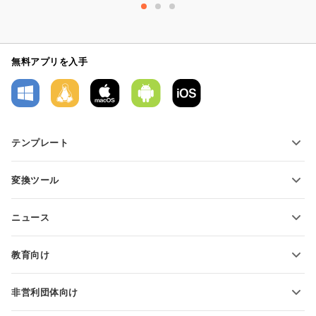
無料アプリを入手
テンプレート
PDFフォームテンプレート
変換ツール
テキスト文書テンプレート
テキストファイルの変換
スプレッドシートテンプレート
ニュース
スプレッドシートの変換
プレゼンテーションテンプレート
ブログ
スライドの変換
教育向け
PDFの変換
学生向け
非営利団体向け
教育関係者向け