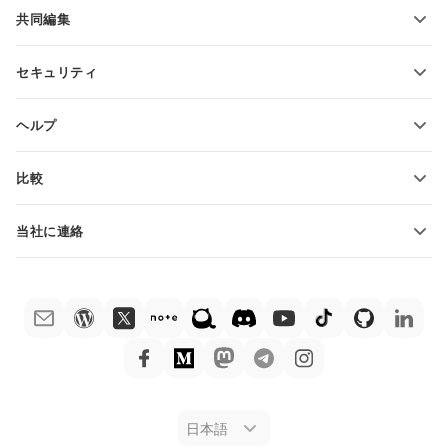
機能とツール
共同編集
無料アカウントをリクエスト
貢献者向け
セキュリティ
翻訳者向け
機能とツール
インフルエンサー向け
ヘルプ
求人情報
コミュニティ
比較
ヘルプ・センター
ONLYOFFICE Docs vs MS Office Online
ONLYOFFICEアカデミー
当社に連絡
ONLYOFFICE Docs vs Google Docs
ウェビナー
販売に関する質問
sales@onlyoffice.com
ONLYOFFICE Docs vs Zoho Docs
ホワイト ペーパー
パートナー事業に関する質問
partners@onlyoffice.com
ONLYOFFICE Docs vs LibreOffice
サポートお問い合わせフォーム
プレスリリースに関する質問
press@onlyoffice.com
ONLYOFFICE Docs vs WPS
デモ注文
折返し電話をリクエスト
ONLYOFFICE Docs vs Adobe Acrobat
法律情報
ONLYOFFICE Docs vs Hancom
日本語