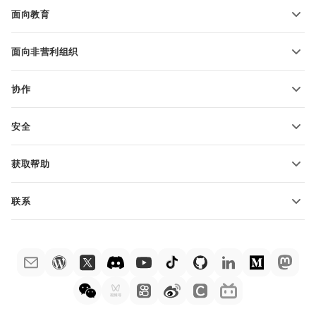
博客
转换演示文稿
面向教育
转换 PDF 文件
适用于学生
面向非营利组织
适用于教育人士
功能和工具
协作
申请免费帐户
贡献者
安全
翻译人员
功能和工具
网络博主
获取帮助
职位空缺
社区
联系
帮助中心
销售问题
sales@onlyoffice.com
ONLYOFFICE 学院
合作伙伴咨询
partners@onlyoffice.com
网络研讨会
媒体咨询
press@onlyoffice.com
白皮书
电话咨询
联系表格
申请演示