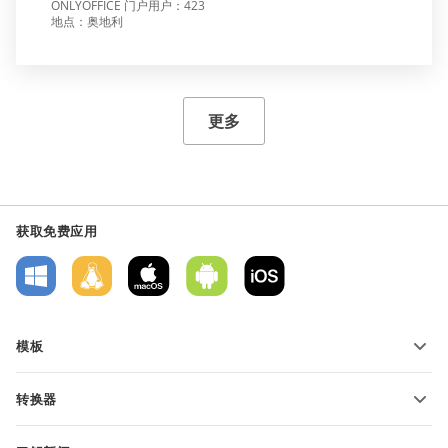
ONLYOFFICE 门户用户：423
地点：奥地利
更多
获取免费应用
模板
PDF 表单模板
转换器
文本文档模板
转换文本文件
电子表格模板