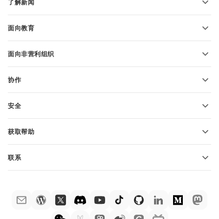
了解新闻
转换电子表格
演示文稿模板
博客
转换演示文稿
面向教育
转换 PDF 文件
适用于学生
面向非营利组织
适用于教育人士
功能和工具
协作
申请免费帐户
贡献者
安全
翻译人员
功能和工具
网络博主
获取帮助
职位空缺
社区
联系
帮助中心
销售问题
sales@onlyoffice.com
ONLYOFFICE 学院
合作伙伴咨询
partners@onlyoffice.com
网络研讨会
媒体咨询
press@onlyoffice.com
白皮书
电话咨询
联系表格