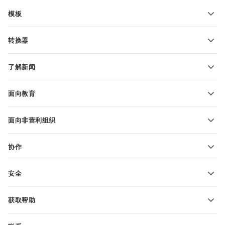
模板
PDF 表单模板
转换器
文本文档模板
转换文本文件
电子表格模板
了解新闻
转换电子表格
演示文稿模板
博客
转换演示文稿
面向教育
转换 PDF 文件
适用于学生
面向非营利组织
适用于教育人士
功能和工具
协作
申请免费帐户
贡献者
安全
翻译人员
功能和工具
网络博主
获取帮助
职位空缺
社区