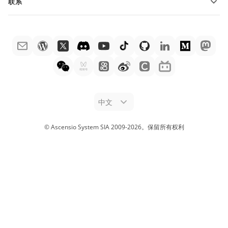
联系
帮助中心
销售问题
sales@onlyoffice.com
ONLYOFFICE 学院
合作伙伴咨询
partners@onlyoffice.com
网络研讨会
媒体咨询
press@onlyoffice.com
白皮书
电话咨询
联系表格
申请演示
法律公告
中文
© Ascensio System SIA 2009-
2026
。
保留所有权利