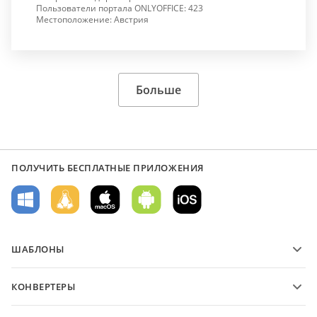
Пользователи портала ONLYOFFICE: 423
Местоположение: Австрия
Больше
ПОЛУЧИТЬ БЕСПЛАТНЫЕ ПРИЛОЖЕНИЯ
ШАБЛОНЫ
Шаблоны PDF-форм
КОНВЕРТЕРЫ
Шаблоны текстовых документов
Конвертируйте текстовые файлы
Шаблоны электронных таблиц