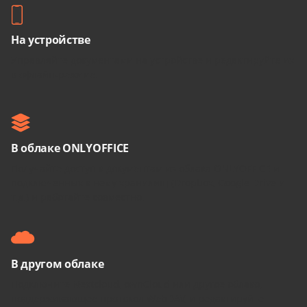
На устройстве
Управляйте документами на устройстве и редактируйте их
в офлайн-режиме.
В облаке ONLYOFFICE
Получайте доступ к документам из облака ONLYOFFICE и
подключенных к нему хранилищ (Dropbox, Google Drive и
т.д.) и работайте совместно.
В другом облаке
Подключите Nextcloud, ownCloud или другое облако,
поддерживающее протокол WebDAV, и редактируйте