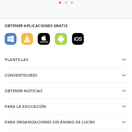
OBTENER APLICACIONES GRATIS
PLANTILLAS
Plantillas de formularios PDF
CONVERTIDORES
Plantillas de documentos de texto
Convierte archivos de texto
Plantillas de hojas de cálculo
OBTENER NOTICIAS
Convierte hojas de cálculo
Plantillas de presentaciones
Blog
Convierte presentaciones
PARA LA EDUCACIÓN
Convierte PDFs
Para estudiantes
PARA ORGANIZACIONES SIN ÁNIMO DE LUCRO
Para educadores