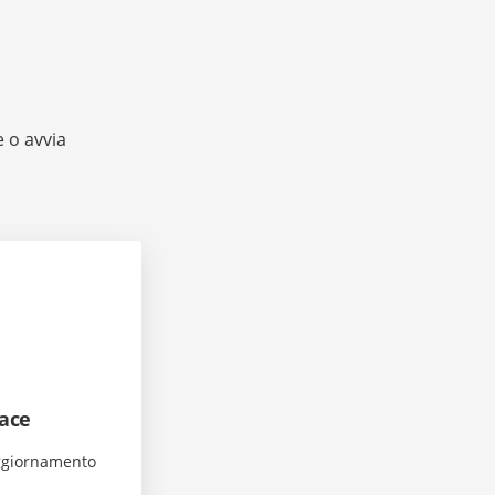
 o avvia
ace
aggiornamento