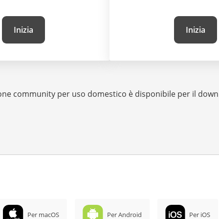
Inizia
Inizia
one community per uso domestico è disponibile per il dow
Per macOS
Per Android
Per iOS