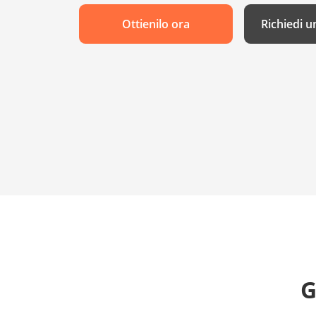
Ottienilo ora
Richiedi u
G