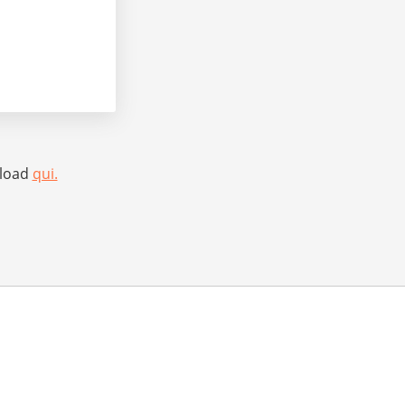
nload
qui.