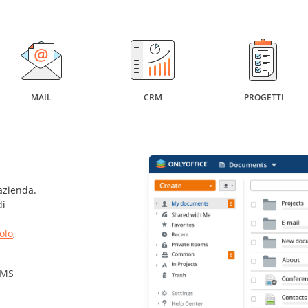
MAIL
CRM
PROGETTI
azienda.
di
colo
,
i MS