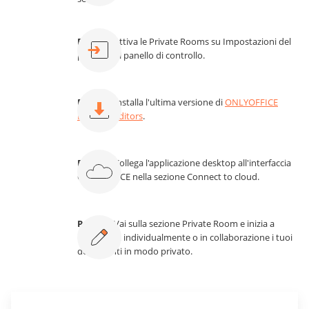
Passo 2.
Attiva le Private Rooms su Impostazioni del
portale nel panello di controllo.
Passo 3.
Installa l'ultima versione di
ONLYOFFICE
Desktop Editors
.
Passo 4.
Collega l'applicazione desktop all'interfaccia
ONLYOFFICE nella sezione Connect to cloud.
Passo 5.
Vai sulla sezione Private Room e inizia a
modificare individualmente o in collaborazione i tuoi
documenti in modo privato.