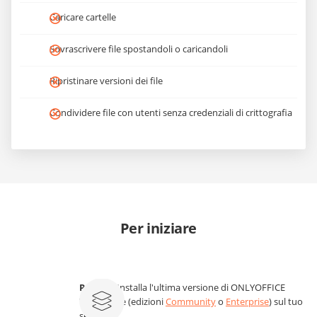
Caricare cartelle
Sovrascrivere file spostandoli o caricandoli
Ripristinare versioni dei file
Condividere file con utenti senza credenziali di crittografia
Per iniziare
Passo 1.
Installa l'ultima versione di ONLYOFFICE
Workspace (edizioni
Community
o
Enterprise
) sul tuo
server.