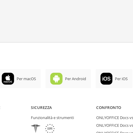
Per macOS
Per Android
Per iOS
E
SICUREZZA
CONFRONTO
Funzionalità e strumenti
ONLYOFFICE Docs vs 
ONLYOFFICE Docs vs