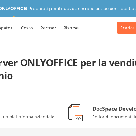
 ONLYOFFICE!
Preparati per il nuovo anno scolastico con i post de
ppatori
Costo
Partner
Risorse
Scarica
erver ONLYOFFICE per la vendi
hio
DocSpace Devel
a tua piattaforma aziendale
Editor di documenti i