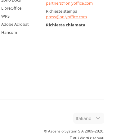
 Zoho Docs
partners@onlyoffice.com
LibreOffice
Richieste stampa
s WPS
press@onlyoffice.com
 Adobe Acrobat
Richiesta chiamata
s Hancom
Italiano
© Ascensio System SIA 2009-
2026
.
Tutti i diritti riservati