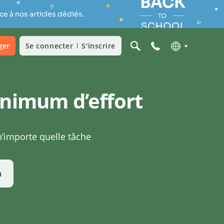
e à nos articles dédiés.
ger
Se connecter
S'inscrire
inimum d’effort
n’importe quelle tâche
n