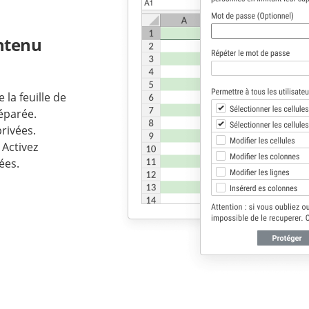
ontenu
la feuille de
séparée.
rivées.
. Activez
ées.