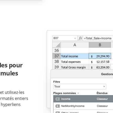
ules pour
rmules
t utilisez-les
rmatés entiers
e hyperliens