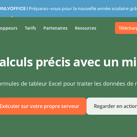
ONLYOFFICE !
Préparez-vous pour la nouvelle année scolaire grâc
loppeurs
Tarifs
Partenaires
Resources
Téléchar
calculs précis avec un m
formules de tableur Excel pour traiter les données de 
Exécuter sur votre propre serveur
Regarder en actio