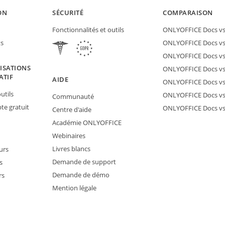
ON
SÉCURITÉ
COMPARAISON
Fonctionnalités et outils
ONLYOFFICE Docs vs 
ts
ONLYOFFICE Docs vs
ONLYOFFICE Docs vs
ISATIONS
ONLYOFFICE Docs vs 
ATIF
AIDE
ONLYOFFICE Docs v
utils
ONLYOFFICE Docs vs
Communauté
e gratuit
ONLYOFFICE Docs v
Centre d'aide
Académie ONLYOFFICE
Webinaires
Livres blancs
urs
Demande de support
s
Demande de démo
rs
Mention légale