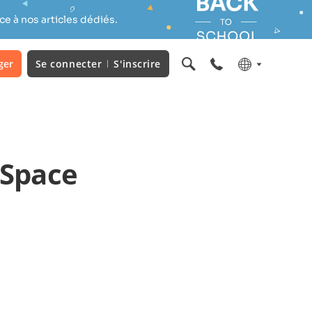
e à nos articles dédiés.
ger
Se connecter
S'inscrire
cSpace