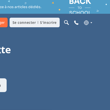
e à nos articles dédiés.
ger
Se connecter
S'inscrire
xte
n