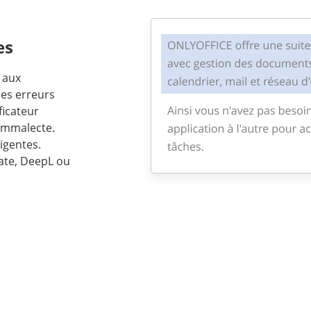
es
 aux
les erreurs
ficateur
ammalecte.
igentes.
ate, DeepL ou