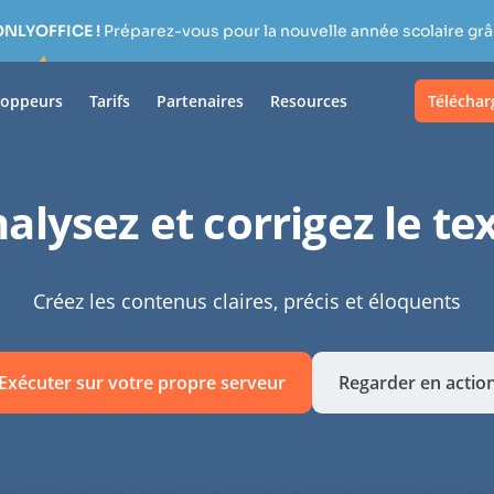
ONLYOFFICE !
Préparez-vous pour la nouvelle année scolaire grâc
loppeurs
Tarifs
Partenaires
Resources
Téléchar
alysez et corrigez le te
Créez les contenus claires, précis et éloquents
Exécuter sur votre propre serveur
Regarder en actio