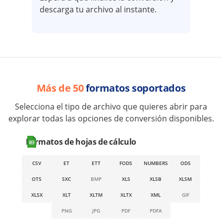
descarga tu archivo al instante.
Más de 50
formatos soportados
Selecciona el tipo de archivo que quieres abrir para
explorar todas las opciones de conversión disponibles.
Formatos de hojas de cálculo
CSV
ET
ETT
FODS
NUMBERS
ODS
OTS
SXC
BMP
XLS
XLSB
XLSM
XLSX
XLT
XLTM
XLTX
XML
GIF
PNG
JPG
PDF
PDFA