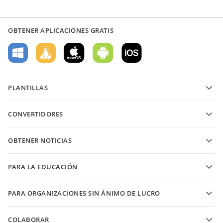
OBTENER APLICACIONES GRATIS
PLANTILLAS
Plantillas de formularios PDF
CONVERTIDORES
Plantillas de documentos de texto
Convierte archivos de texto
Plantillas de hojas de cálculo
OBTENER NOTICIAS
Convierte hojas de cálculo
Plantillas de presentaciones
Blog
Convierte presentaciones
PARA LA EDUCACIÓN
Convierte PDFs
Para estudiantes
PARA ORGANIZACIONES SIN ÁNIMO DE LUCRO
Para educadores
Características y herramientas
COLABORAR