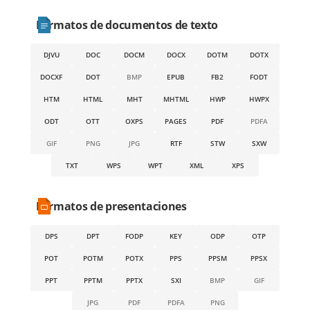
Formatos de documentos de texto
DJVU
DOC
DOCM
DOCX
DOTM
DOTX
DOCXF
DOT
BMP
EPUB
FB2
FODT
HTM
HTML
MHT
MHTML
HWP
HWPX
ODT
OTT
OXPS
PAGES
PDF
PDFA
GIF
PNG
JPG
RTF
STW
SXW
TXT
WPS
WPT
XML
XPS
Formatos de presentaciones
DPS
DPT
FODP
KEY
ODP
OTP
POT
POTM
POTX
PPS
PPSM
PPSX
PPT
PPTM
PPTX
SXI
BMP
GIF
JPG
PDF
PDFA
PNG