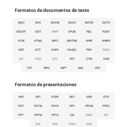
Formatos de documentos de texto
DJVU
DOC
DOCM
DOCX
DOTM
DOTX
DOCXF
DOT
BMP
EPUB
FB2
FODT
HTM
HTML
MHT
MHTML
HWP
HWPX
ODT
OTT
OXPS
PAGES
PDF
PDFA
GIF
PNG
JPG
RTF
STW
SXW
TXT
WPS
WPT
XML
XPS
Formatos de presentaciones
DPS
DPT
FODP
KEY
ODP
OTP
POT
POTM
POTX
PPS
PPSM
PPSX
PPT
PPTM
PPTX
SXI
BMP
GIF
JPG
PDF
PDFA
PNG