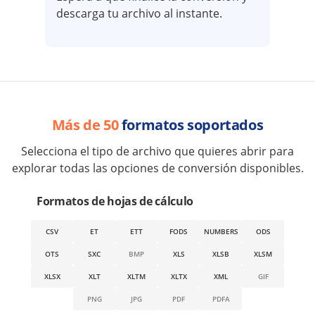
descarga tu archivo al instante.
Más de 50
formatos soportados
Selecciona el tipo de archivo que quieres abrir para
explorar todas las opciones de conversión disponibles.
Formatos de hojas de cálculo
CSV
ET
ETT
FODS
NUMBERS
ODS
OTS
SXC
BMP
XLS
XLSB
XLSM
XLSX
XLT
XLTM
XLTX
XML
GIF
PNG
JPG
PDF
PDFA