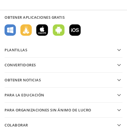
OBTENER APLICACIONES GRATIS
PLANTILLAS
Plantillas de formularios PDF
CONVERTIDORES
Plantillas de documentos de texto
Convierte archivos de texto
Plantillas de hojas de cálculo
OBTENER NOTICIAS
Convierte hojas de cálculo
Plantillas de presentaciones
Blog
Convierte presentaciones
PARA LA EDUCACIÓN
Convierte PDFs
Para estudiantes
PARA ORGANIZACIONES SIN ÁNIMO DE LUCRO
Para educadores
Características y herramientas
COLABORAR