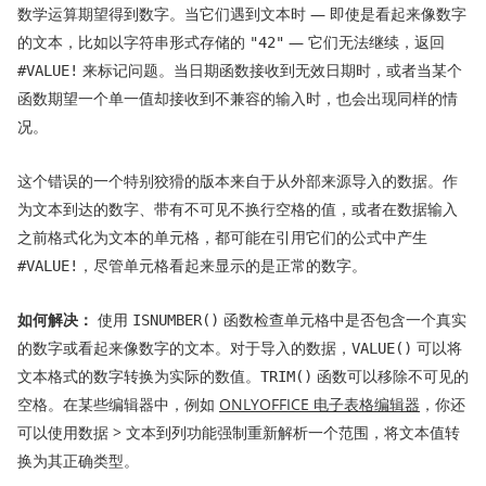
数学运算期望得到数字。当它们遇到文本时 — 即使是看起来像数字
的文本，比如以字符串形式存储的
— 它们无法继续，返回
"42"
来标记问题。当日期函数接收到无效日期时，或者当某个
#VALUE!
函数期望一个单一值却接收到不兼容的输入时，也会出现同样的情
况。
这个错误的一个特别狡猾的版本来自于从外部来源导入的数据。作
为文本到达的数字、带有不可见不换行空格的值，或者在数据输入
之前格式化为文本的单元格，都可能在引用它们的公式中产生
，尽管单元格看起来显示的是正常的数字。
#VALUE!
如何解决：
使用
函数检查单元格中是否包含一个真实
ISNUMBER()
的数字或看起来像数字的文本。对于导入的数据，
可以将
VALUE()
文本格式的数字转换为实际的数值。
函数可以移除不可见的
TRIM()
空格。在某些编辑器中，例如
ONLYOFFICE 电子表格编辑器
，你还
可以使用数据 > 文本到列功能强制重新解析一个范围，将文本值转
换为其正确类型。