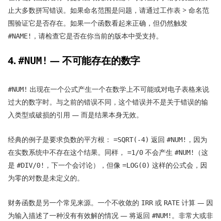
止大多数拼写错误。如果命名范围是问题，请通过工作表 > 命名范
围验证它是否存在。如果一个函数看起来正确，但仍然触发
，请检查它是否在你当前的版本中受支持。
#NAME!
4.
— 不可能存在的数字
#NUM!
出现在一个公式产生一个在数学上不可能或对电子表格来说
#NUM!
过大的数字时。与之前的错误不同，这个错误并不是关于错误的输
入类型或破损的引用 — 而是结果本身无效。
经典的例子是要求负数的平方根：
返回
，因为
=SQRT(-4)
#NUM!
在实数系统中不存在这个结果。同样，
不会产生
（这
=1/0
#NUM!
是
，下一个会讨论），但像
这样的公式会，因
#DIV/0!
=LOG(0)
为零的对数是未定义的。
财务函数是另一个常见来源。一个不收敛的
或
计算 — 因
IRR
RATE
为输入描述了一种没有有效解的情况 — 将返回
。非常大或非
#NUM!