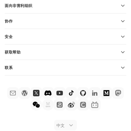
适用于学生
面向非营利组织
适用于教育人士
功能和工具
协作
申请免费帐户
贡献者
安全
翻译人员
功能和工具
网络博主
获取帮助
职位空缺
社区
联系
帮助中心
销售问题
sales@onlyoffice.com
ONLYOFFICE 学院
合作伙伴咨询
partners@onlyoffice.com
网络研讨会
媒体咨询
press@onlyoffice.com
白皮书
电话咨询
联系表格
申请演示
法律公告
中文