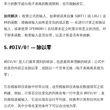
常小的数字超出电子表格的数值限制，也可能触发它。
如何解决：
检查公式的输入。如果错误来自像
或
这
SQRT()
LOG()
样的函数，请确保输入始终是非负的或正数 — 在进行计算之前验证
输入，或者使用
在结果未定义时显示有意义的消息。对
IFERROR()
于财务函数，检查输入是否合理，以及计算是否有有效解。
5.
— 除以零
#DIV/0!
是人们最常遇到的错误，也是最简单理解的错误：公式中
#DIV/0!
的某些内容正在除以零，或除以一个空单元格（电子表格将其视为
零）。
它在模板和仪表板中经常出现，这些模板和仪表板在数据填写之前
构建。例如，计算百分比变化的列将在每一行中显示
，直
#DIV/0!
到基线值被输入。它还出现在运行平均值、转换率计算和任何比率
公式中，其中分母在某些条件下可以合法地为零。