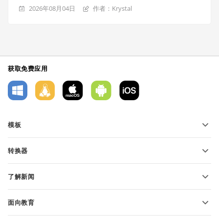
2026年08月04日
作者：Krystal
获取免费应用
模板
PDF 表单模板
转换器
文本文档模板
转换文本文件
电子表格模板
了解新闻
转换电子表格
演示文稿模板
博客
转换演示文稿
面向教育
转换 PDF 文件