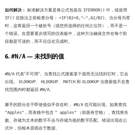
如何解决：
标准解决方案是将公式包装在
中，或使用
IFERROR()
在除法之前检查分母：
。当分母为零
IF()
=IF(B2=0,"—",A2/B2)
时，这将返回一个破折号（或您所选择的任何占位符），而不是一
个错误。在需要逐步填写的仪表板中，这种方法确保文件在每个阶
段都是可读的，而不仅仅在完成时。
6.
— 未找到的值
#N/A
代表“不可用”。当查找公式搜索某个值而无法找到它时，它会
#N/A
出现。
、
、
和
当搜索值不在查
VLOOKUP
HLOOKUP
MATCH
XLOOKUP
找范围内时都返回
。
#N/A
棘手的部分在于即使值似乎存在时，
也可能出现。如果查找
#N/A
，而表格中包含
（前面有空格），查找将失
"Apples"
" apples"
败。存储为文本的数字不会与存储为值的数字匹配。错误出现在公
式中，但根本原因在于数据。