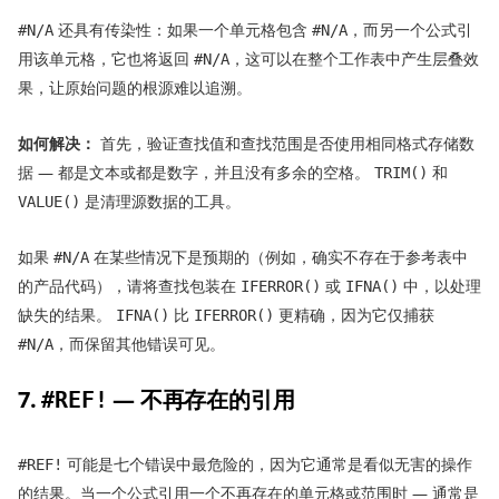
还具有传染性：如果一个单元格包含
，而另一个公式引
#N/A
#N/A
用该单元格，它也将返回
，这可以在整个工作表中产生层叠效
#N/A
果，让原始问题的根源难以追溯。
如何解决：
首先，验证查找值和查找范围是否使用相同格式存储数
据 — 都是文本或都是数字，并且没有多余的空格。
和
TRIM()
是清理源数据的工具。
VALUE()
如果
在某些情况下是预期的（例如，确实不存在于参考表中
#N/A
的产品代码），请将查找包装在
或
中，以处理
IFERROR()
IFNA()
缺失的结果。
比
更精确，因为它仅捕获
IFNA()
IFERROR()
，而保留其他错误可见。
#N/A
7.
— 不再存在的引用
#REF!
可能是七个错误中最危险的，因为它通常是看似无害的操作
#REF!
的结果。当一个公式引用一个不再存在的单元格或范围时 — 通常是