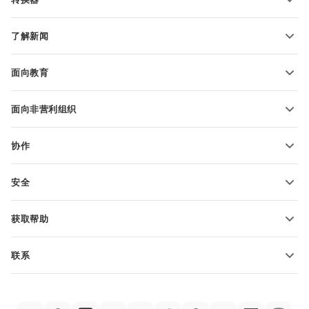
文本文档模板
转换文本文件
电子表格模板
了解新闻
转换电子表格
演示文稿模板
博客
转换演示文稿
面向教育
转换 PDF 文件
适用于学生
面向非营利组织
适用于教育人士
功能和工具
协作
申请免费帐户
贡献者
安全
翻译人员
功能和工具
网络博主
获取帮助
职位空缺
社区
联系
帮助中心
销售问题
sales@onlyoffice.com
ONLYOFFICE 学院
合作伙伴咨询
partners@onlyoffice.com
网络研讨会