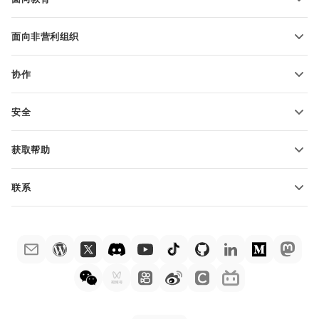
转换 PDF 文件
适用于学生
面向非营利组织
适用于教育人士
功能和工具
协作
申请免费帐户
贡献者
安全
翻译人员
功能和工具
网络博主
获取帮助
职位空缺
社区
联系
帮助中心
销售问题
sales@onlyoffice.com
ONLYOFFICE 学院
合作伙伴咨询
partners@onlyoffice.com
网络研讨会
媒体咨询
press@onlyoffice.com
白皮书
电话咨询
联系表格
申请演示
法律公告