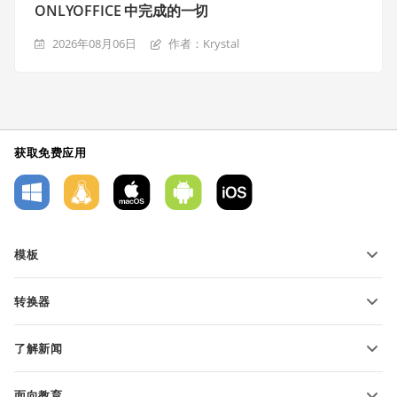
ONLYOFFICE 中完成的一切
2026年08月06日
作者：Krystal
获取免费应用
模板
PDF 表单模板
转换器
文本文档模板
转换文本文件
电子表格模板
了解新闻
转换电子表格
演示文稿模板
博客
转换演示文稿
面向教育