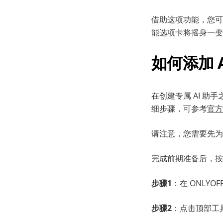
借助这项功能，您可
能选项卡将摇身一变
如何添加 A
在创建专属 AI 助
细步骤，可参考
官方
请注意，您需要先为
完成前期准备后，按
步骤
1
：在 ONLYO
步
骤
2
：点击顶部工