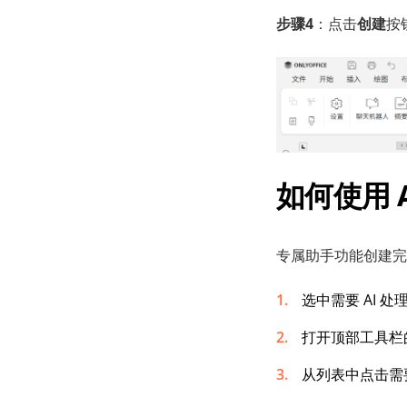
步
骤
4
：点击
创建
按
如何使用 A
专属助手功能创建完
选中需要 AI 
打开顶部工具栏
从列表中点击需