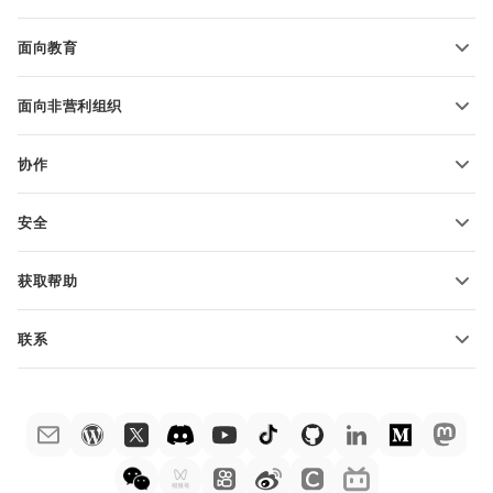
转换电子表格
演示文稿模板
博客
转换演示文稿
面向教育
转换 PDF 文件
适用于学生
面向非营利组织
适用于教育人士
功能和工具
协作
申请免费帐户
贡献者
安全
翻译人员
功能和工具
网络博主
获取帮助
职位空缺
社区
联系
帮助中心
销售问题
sales@onlyoffice.com
ONLYOFFICE 学院
合作伙伴咨询
partners@onlyoffice.com
网络研讨会
媒体咨询
press@onlyoffice.com
白皮书
电话咨询
联系表格