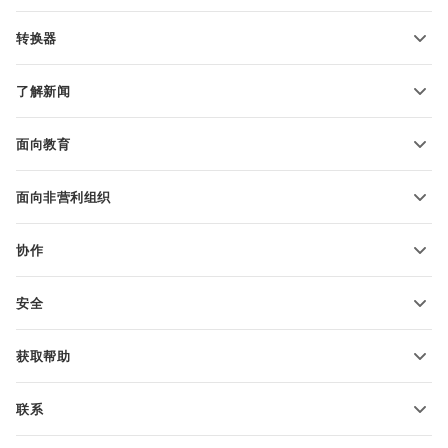
PDF 表单模板
转换器
文本文档模板
转换文本文件
电子表格模板
了解新闻
转换电子表格
演示文稿模板
博客
转换演示文稿
面向教育
转换 PDF 文件
适用于学生
面向非营利组织
适用于教育人士
功能和工具
协作
申请免费帐户
贡献者
安全
翻译人员
功能和工具
网络博主
获取帮助
职位空缺
社区
联系
帮助中心
销售问题
sales@onlyoffice.com
ONLYOFFICE 学院