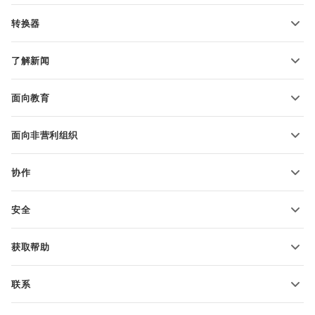
PDF 表单模板
转换器
文本文档模板
转换文本文件
电子表格模板
了解新闻
转换电子表格
演示文稿模板
博客
转换演示文稿
面向教育
转换 PDF 文件
适用于学生
面向非营利组织
适用于教育人士
功能和工具
协作
申请免费帐户
贡献者
安全
翻译人员
功能和工具
网络博主
获取帮助
职位空缺
社区
联系
帮助中心
销售问题
sales@onlyoffice.com
ONLYOFFICE 学院