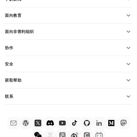
转换电子表格
演示文稿模板
博客
转换演示文稿
面向教育
转换 PDF 文件
适用于学生
面向非营利组织
适用于教育人士
功能和工具
协作
申请免费帐户
贡献者
安全
翻译人员
功能和工具
网络博主
获取帮助
职位空缺
社区
联系
帮助中心
销售问题
sales@onlyoffice.com
ONLYOFFICE 学院
合作伙伴咨询
partners@onlyoffice.com
网络研讨会
媒体咨询
press@onlyoffice.com
白皮书
电话咨询
联系表格