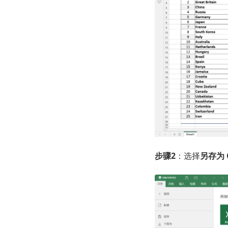
步骤2
：选择
另存为 