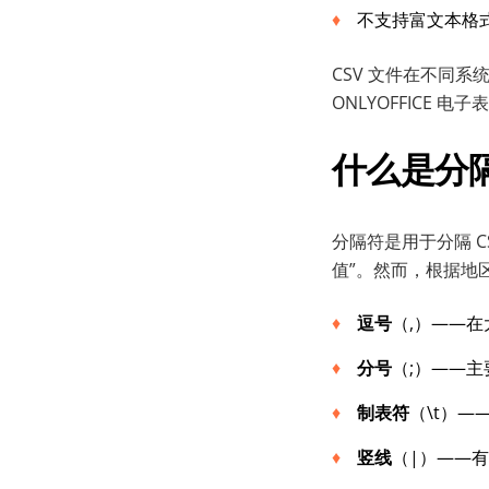
不支持富文本格
CSV 文件在不同系统之
ONLYOFFICE
什么是分隔
分隔符是用于分隔 
值”。然而，根据地
逗号
（,）——
分号
（;）——
制表符
（\t）—
竖线
（|）——