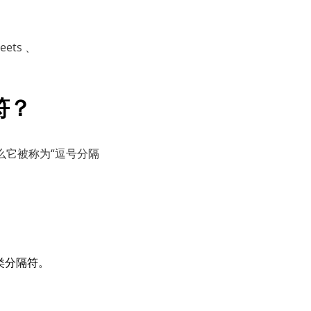
ets 、
符？
么它被称为“逗号分隔
类分隔符。