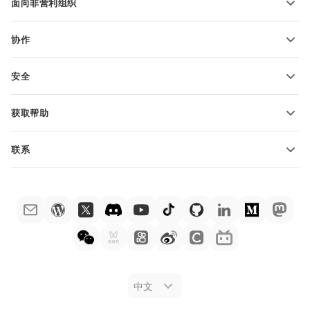
面向非营利组织
适用于教育人士
功能和工具
协作
申请免费帐户
贡献者
安全
翻译人员
功能和工具
网络博主
获取帮助
职位空缺
社区
联系
帮助中心
销售问题
sales@onlyoffice.com
ONLYOFFICE 学院
合作伙伴咨询
partners@onlyoffice.com
网络研讨会
媒体咨询
press@onlyoffice.com
白皮书
电话咨询
联系表格
申请演示
法律公告
中文