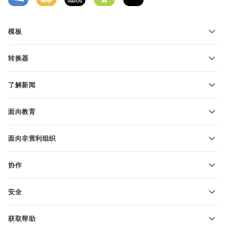
模板
PDF 表单模板
转换器
文本文档模板
转换文本文件
电子表格模板
了解新闻
转换电子表格
演示文稿模板
博客
转换演示文稿
面向教育
转换 PDF 文件
适用于学生
面向非营利组织
适用于教育人士
功能和工具
协作
申请免费帐户
贡献者
安全
翻译人员
功能和工具
网络博主
获取帮助
职位空缺