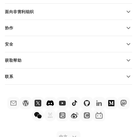
适用于学生
面向非营利组织
适用于教育人士
功能和工具
协作
申请免费帐户
贡献者
安全
翻译人员
功能和工具
网络博主
获取帮助
职位空缺
社区
联系
帮助中心
销售问题
sales@onlyoffice.com
ONLYOFFICE 学院
合作伙伴咨询
partners@onlyoffice.com
网络研讨会
媒体咨询
press@onlyoffice.com
白皮书
电话咨询
联系表格
申请演示
法律公告
中文