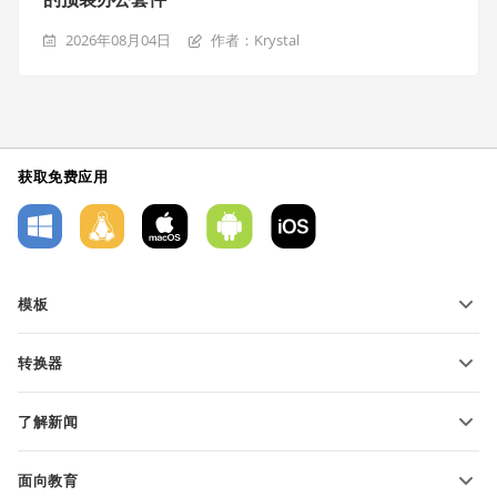
2026年08月04日
作者：Krystal
获取免费应用
模板
PDF 表单模板
转换器
文本文档模板
转换文本文件
电子表格模板
了解新闻
转换电子表格
演示文稿模板
博客
转换演示文稿
面向教育
转换 PDF 文件