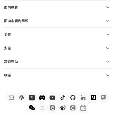
博客
转换演示文稿
面向教育
转换 PDF 文件
适用于学生
面向非营利组织
适用于教育人士
功能和工具
协作
申请免费帐户
贡献者
安全
翻译人员
功能和工具
网络博主
获取帮助
职位空缺
社区
联系
帮助中心
销售问题
sales@onlyoffice.com
ONLYOFFICE 学院
合作伙伴咨询
partners@onlyoffice.com
网络研讨会
媒体咨询
press@onlyoffice.com
白皮书
电话咨询
联系表格
申请演示