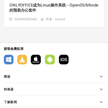
ONLYOFFICE成为Linux操作系统 – OpenOS/bNode
的预装办公套件
2026年08月04日
作者：Krystal
获取免费应用
模板
PDF 表单模板
转换器
文本文档模板
转换文本文件
电子表格模板
了解新闻
转换电子表格
演示文稿模板