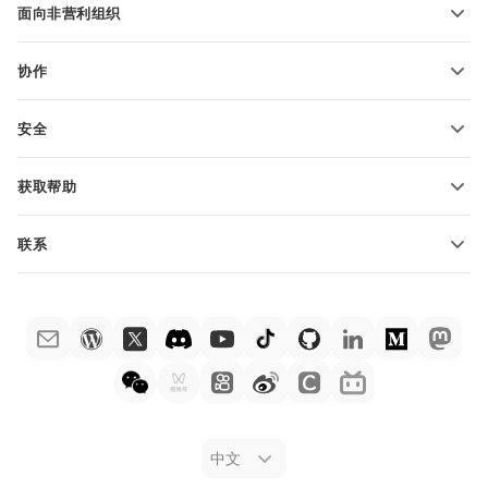
面向非营利组织
适用于教育人士
功能和工具
协作
申请免费帐户
贡献者
安全
翻译人员
功能和工具
网络博主
获取帮助
职位空缺
社区
联系
帮助中心
销售问题
sales@onlyoffice.com
ONLYOFFICE 学院
合作伙伴咨询
partners@onlyoffice.com
网络研讨会
媒体咨询
press@onlyoffice.com
白皮书
电话咨询
联系表格
申请演示
法律公告
中文