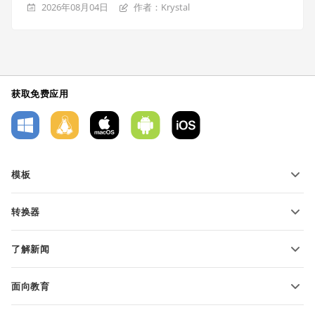
2026年08月04日
作者：Krystal
获取免费应用
模板
PDF 表单模板
转换器
文本文档模板
转换文本文件
电子表格模板
了解新闻
转换电子表格
演示文稿模板
博客
转换演示文稿
面向教育
转换 PDF 文件
适用于学生