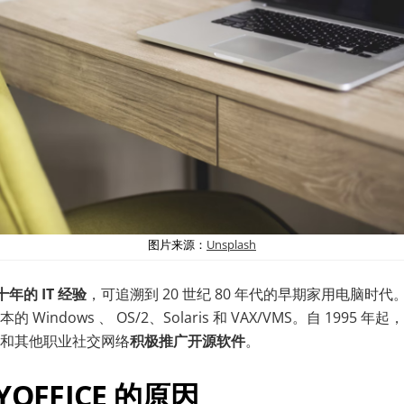
图片来源：
Unsplash
十年的 IT 经验
，可追溯到 20 世纪 80 年代的早期家用电脑时
indows 、 OS/2、Solaris 和 VAX/VMS。自 1995 年起
和其他职业社交网络
积极
推广
开源
软件
。
YOFFICE 的原因