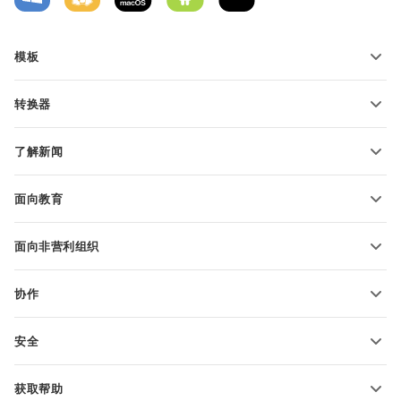
模板
PDF 表单模板
转换器
文本文档模板
转换文本文件
电子表格模板
了解新闻
转换电子表格
演示文稿模板
博客
转换演示文稿
面向教育
转换 PDF 文件
适用于学生
面向非营利组织
适用于教育人士
功能和工具
协作
申请免费帐户
贡献者
安全
翻译人员
功能和工具
网络博主
获取帮助
职位空缺