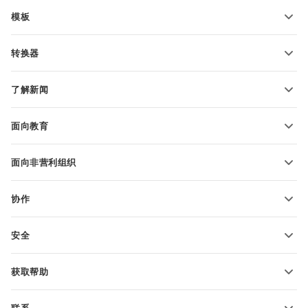
模板
PDF 表单模板
转换器
文本文档模板
转换文本文件
电子表格模板
了解新闻
转换电子表格
演示文稿模板
博客
转换演示文稿
面向教育
转换 PDF 文件
适用于学生
面向非营利组织
适用于教育人士
功能和工具
协作
申请免费帐户
贡献者
安全
翻译人员
功能和工具
网络博主
获取帮助
职位空缺
社区
联系