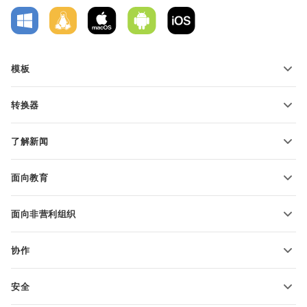
模板
PDF 表单模板
转换器
文本文档模板
转换文本文件
电子表格模板
了解新闻
转换电子表格
演示文稿模板
博客
转换演示文稿
面向教育
转换 PDF 文件
适用于学生
面向非营利组织
适用于教育人士
功能和工具
协作
申请免费帐户
贡献者
安全
翻译人员