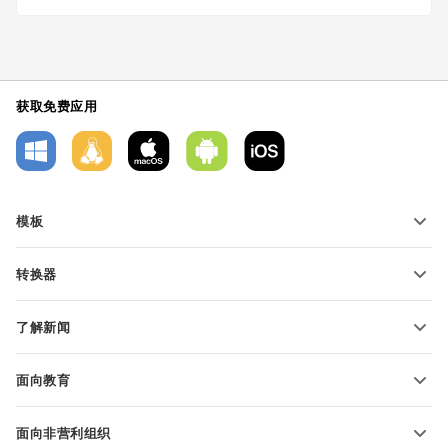
获取免费应用
模板
PDF 表单模板
转换器
文本文档模板
转换文本文件
电子表格模板
了解新闻
转换电子表格
演示文稿模板
博客
转换演示文稿
面向教育
转换 PDF 文件
适用于学生
面向非营利组织
适用于教育人士