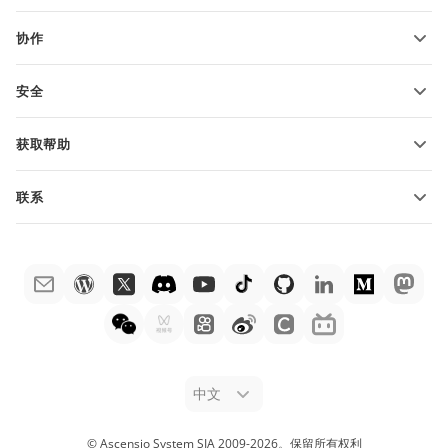
功能和工具
协作
申请免费帐户
贡献者
安全
翻译人员
功能和工具
网络博主
获取帮助
职位空缺
社区
联系
帮助中心
销售问题
sales@onlyoffice.com
ONLYOFFICE 学院
合作伙伴咨询
partners@onlyoffice.com
网络研讨会
媒体咨询
press@onlyoffice.com
白皮书
电话咨询
联系表格
申请演示
法律公告
中文
© Ascensio System SIA 2009-
2026
。
保留所有权利