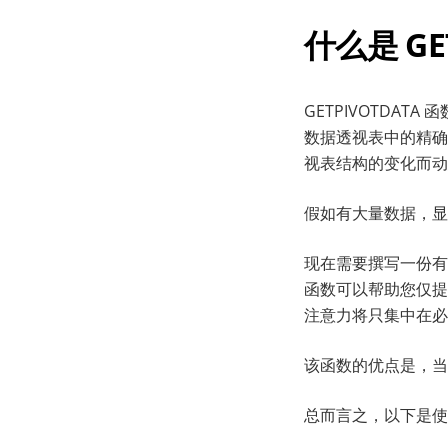
什么是 GE
GETPIVOTDA
数据透视表中的精确
视表结构的变化而动
假如有大量数据，显
现在需要撰写一份有关
函数可以帮助您仅提
注意力将只集中在必
该函数的优点是，当
总而言之，以下是使用 