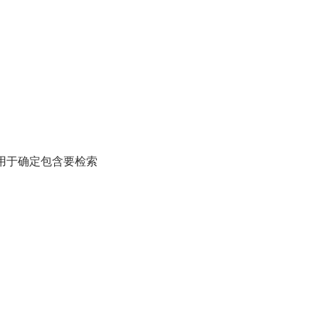
用于确定包含要检索