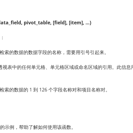
ata_field, pivot_table, [field], [item], …)
：
检索的数据的数据字段的名称，需要用引号引起来。
透视表中的任何单元格、单元格区域或命名区域的引用。此信息
检索的数据的 1 到 126 个字段名称对和项目名称对。
的示例，帮助了解如何使用该函数。