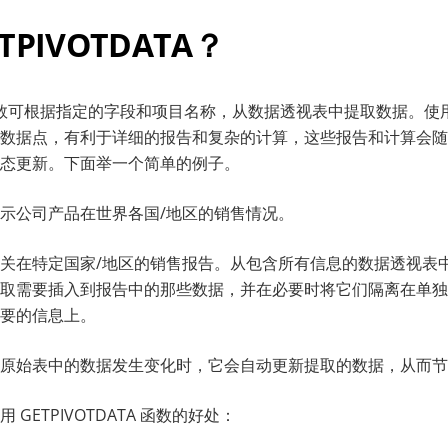
TPIVOTDATA？
TA 函数可根据指定的字段和项目名称，从数据透视表中提取数据。
数据点，有利于详细的报告和复杂的计算，这些报告和计算会随
态更新。下面举一个简单的例子。
示公司产品在世界各国/地区的销售情况。
在特定国家/地区的销售报告。从包含所有信息的数据透视表中，GE
取需要插入到报告中的那些数据，并在必要时将它们隔离在单独
要的信息上。
原始表中的数据发生变化时，它会自动更新提取的数据，从而节
GETPIVOTDATA 函数的好处：