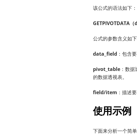
该公式的语法如下：
GETPIVOTDATA（
d
公式的参数含义如下
data_field
：包含要
pivot_table
：数据
的数据透视表。
field/item
：描述要
使用示例
下面来分析一个简单