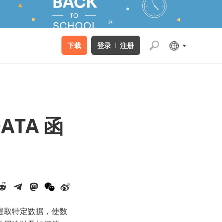
下载
登录
注册
DATA 函
中提取特定数据，使数