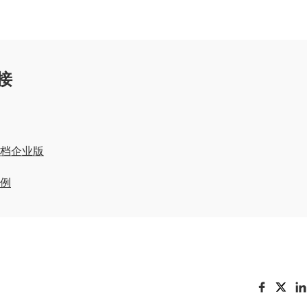
接
 文档企业版
例