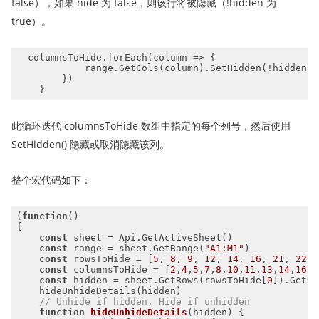
false），如果 hide 为 false，则该行将被隐藏（!hidden 为
true）。
  columnsToHide.forEach(
column
 =>
此循环迭代 columnsToHide 数组中指定的每个列号，然后使用
SetHidden() 隐藏或取消隐藏该列。
整个宏代码如下：
(
function
(
const
const
 range = sheet.GetRange(
"A1:M1"
const
 rowsToHide = [
5
, 
8
, 
9
, 
12
, 
14
, 
16
, 
21
, 
22
, 
const
 columnsToHide = [
2
,
4
,
5
,
7
,
8
,
10
,
11
,
13
,
14
,
16
const
 hidden = sheet.GetRows(rowsToHide[
0
// Unhide if hidden, Hide if unhidden
function
hideUnhideDetails
(
hidden
) 