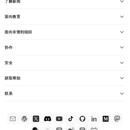
了解新闻
转换电子表格
演示文稿模板
博客
转换演示文稿
面向教育
转换 PDF 文件
适用于学生
面向非营利组织
适用于教育人士
功能和工具
协作
申请免费帐户
贡献者
安全
翻译人员
功能和工具
网络博主
获取帮助
职位空缺
社区
联系
帮助中心
销售问题
sales@onlyoffice.com
ONLYOFFICE 学院
合作伙伴咨询
partners@onlyoffice.com
网络研讨会
媒体咨询
press@onlyoffice.com
白皮书
电话咨询
联系表格