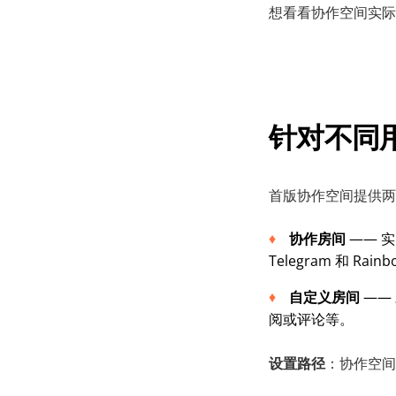
想看看协作空间实际
针对
不同
首版协作空间提供两
协作
房间
—— 实
Telegram 和 R
自定义
房间
——
阅或评论等。
设置路径
：协作空间菜