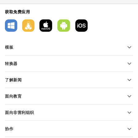
获取免费应用
模板
PDF 表单模板
转换器
文本文档模板
转换文本文件
电子表格模板
了解新闻
转换电子表格
演示文稿模板
博客
转换演示文稿
面向教育
转换 PDF 文件
适用于学生
面向非营利组织
适用于教育人士
功能和工具
协作
申请免费帐户