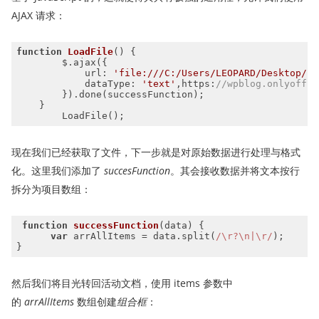
AJAX 请求：
function
LoadFile
(
) 
url
: 
'file:///C:/Users/LEOPARD/Desktop/Bo
dataType
: 
'text'
,
https
:
//wpblog.onlyoffic
现在我们已经获取了文件，下一步就是对原始数据进行处理与格式
化。这里我们添加了
succesFunction
。其会接收数据并将文本按行
拆分为项目数组：
function
successFunction
(
data
) 
var
 arrAllItems = data.split(
/\r?\n|\r/
然后我们将目光转回活动文档，使用 items 参数中
的
arrAllItems
数组创建
组合框
：