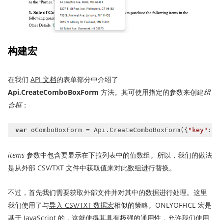
构建宏
在我们
API 文档
的表单部分中介绍了
Api.CreateComboBoxForm
方法。其可使用指定的参数来创建
组
合框
：
var
 oComboBoxForm = Api.CreateComboBoxForm({
"key"
: 
"
i
tems
参数中包含要显示在下拉列表中的值数组。所以，我们的做法
是从外部 CSV/TXT 文件中获取值来对此数组进行替换。
不过，首先我们需要获取外部文件并对其中的数据进行处理。这里
我们使用了与
导入 CSV/TXT 数据宏
相似的策略。ONLYOFFICE 宏是
基于 JavaScript 的，这就使得其具有极强的通用性，允许我们使用