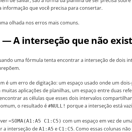
lém de salvar; são a forma da planilha de ser precisa sobre
 informação que você precisa para consertar.
uma olhada nos erros mais comuns.
— A interseção que não exis
ando uma fórmula tenta encontrar a interseção de dois in
obrepõem.
m é um erro de digitação: um espaço usado onde um dois-
 muitas aplicações de planilhas, um espaço entre duas refe
 “encontrar as células que esses dois intervalos compartilha
comum, o resultado é
porque a interseção está vazi
#NULL!
ever
com um espaço em vez de uma v
=SOMA(A1:A5 C1:C5)
r a interseção de
e
. Como essas colunas não
A1:A5
C1:C5