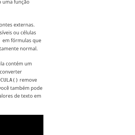
o uma função
ontes externas.
veis ou células
em fórmulas que
!
itamente normal.
lula contém um
converter
remove
SCULA()
 você também pode
alores de texto em