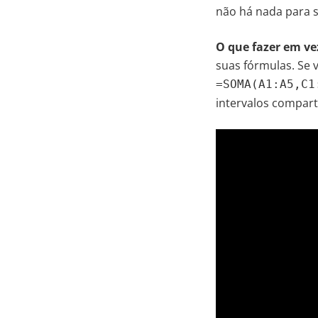
não há nada para 
O que fazer em vez
suas fórmulas. Se 
=SOMA(A1:A5,C1
intervalos compar