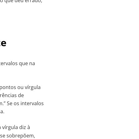
 o que deu errado,
te
tervalos que na
pontos ou vírgula
rências de
m.” Se os intervalos
a.
írgula diz à
 se sobrepõem,