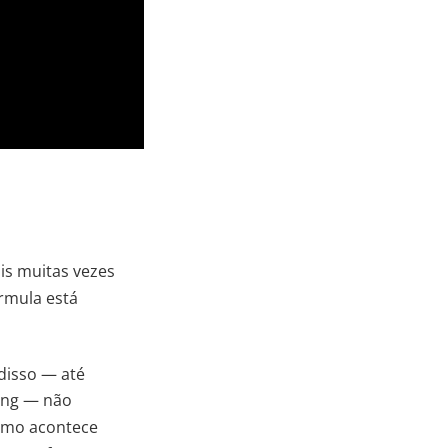
is muitas vezes
rmula está
disso — até
ing — não
smo acontece