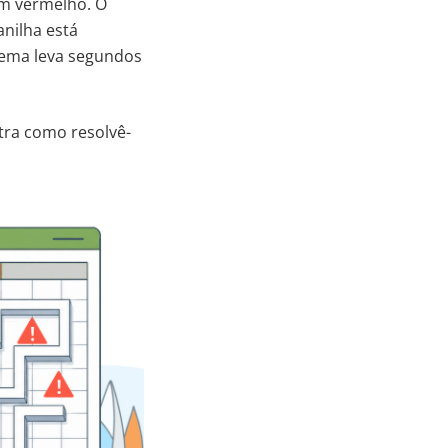
em vermelho. O
anilha está
blema leva segundos
tra como resolvê-