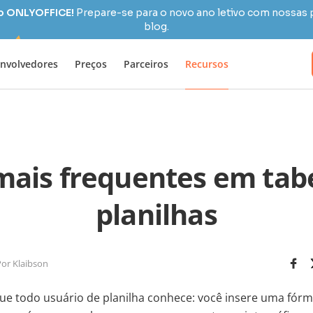
 o ONLYOFFICE!
Prepare-se para o novo ano letivo com nossas 
blog.
nvolvedores
Preços
Parceiros
Recursos
mais frequentes em tab
planilhas
Por Klaibson
 todo usuário de planilha conhece: você insere uma fórmu