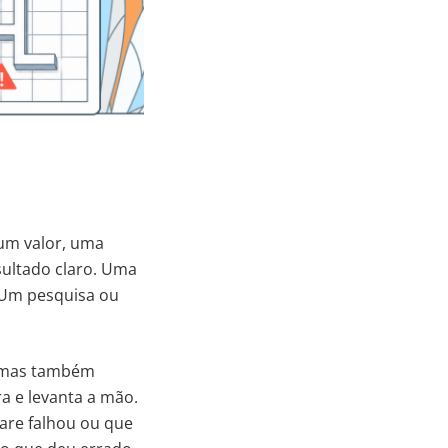
 um valor, uma
sultado claro. Uma
 Um pesquisa ou
s, mas também
a e levanta a mão.
ware falhou ou que