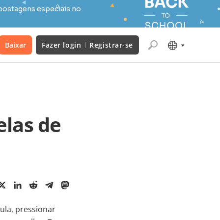
postagens especiais no
Baixar
Fazer login
Registrar-se
elas de
la, pressionar