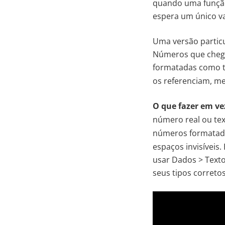
quando uma função
espera um único va
Uma versão partic
Números que chegar
formatadas como t
os referenciam, m
O que fazer em vez
número real ou te
números formatado
espaços invisíveis
usar Dados > Texto
seus tipos corretos