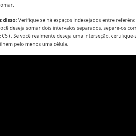
somar.
 disso:
Verifique se há espaços indesejados entre referênc
você deseja somar dois intervalos separados, separe-os co
. Se você realmente deseja uma interseção, certifique-
:C5)
tilhem pelo menos uma célula.