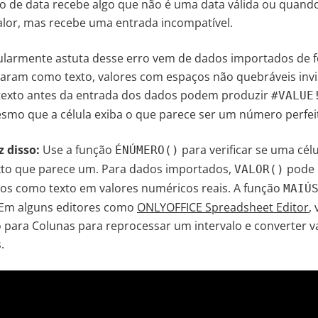
 de data recebe algo que não é uma data válida ou quand
lor, mas recebe uma entrada incompatível.
ularmente astuta desse erro vem de dados importados de f
am como texto, valores com espaços não quebráveis invisí
exto antes da entrada dos dados podem produzir
#VALUE
esmo que a célula exiba o que parece ser um número perfe
 disso:
Use a função
para verificar se uma cé
ÉNÚMERO()
xto que parece um. Para dados importados,
pode 
VALOR()
s como texto em valores numéricos reais. A função
MAIÚ
. Em alguns editores como
ONLYOFFICE Spreadsheet Editor
,
 para Colunas para reprocessar um intervalo e converter v
.