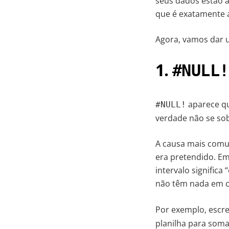
seus dados estão a
que é exatamente a
Agora, vamos dar 
1.
#NULL!
aparece qu
#NULL!
verdade não se s
A causa mais comu
era pretendido. Em
intervalo significa
não têm nada em 
Por exemplo, escr
planilha para soma