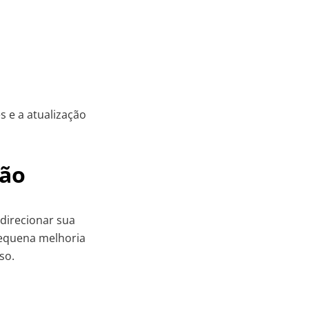
 e a atualização
tão
direcionar sua
 pequena melhoria
so.