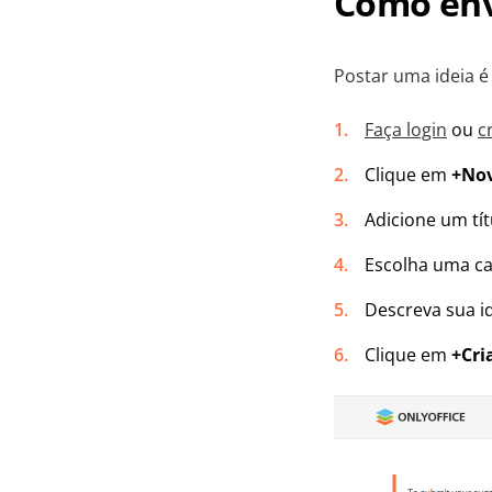
Como env
Postar uma ideia é
Faça login
ou
c
Clique em
+Nov
Adicione um tít
Escolha uma ca
Descreva sua i
Clique em
+Cri