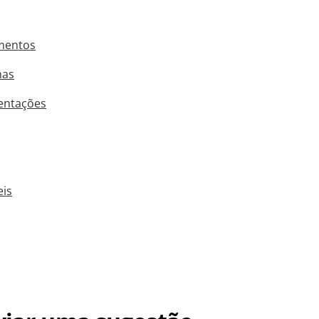
mentos
has
sentações
eis