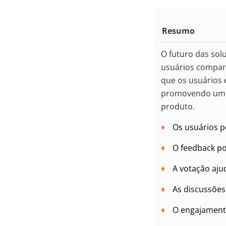
Resumo
O futuro das so
usuários compart
que os usuários 
promovendo um a
produto.
Os usuários p
O feedback po
A votação ajud
As discussõe
O engajament