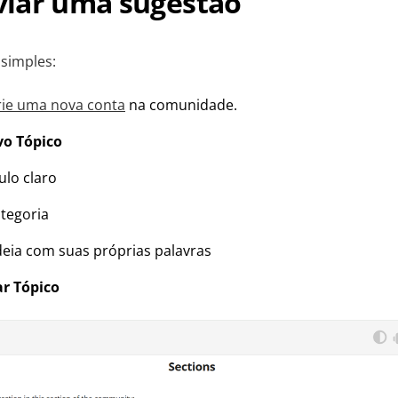
iar uma sugestão
 simples:
rie uma nova conta
na comunidade.
o Tópico
ulo claro
tegoria
deia com suas próprias palavras
ar Tópico