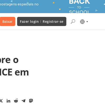
postagens especiais no
Baixar
Fazer login
Registrar-se
bre o
ICE em