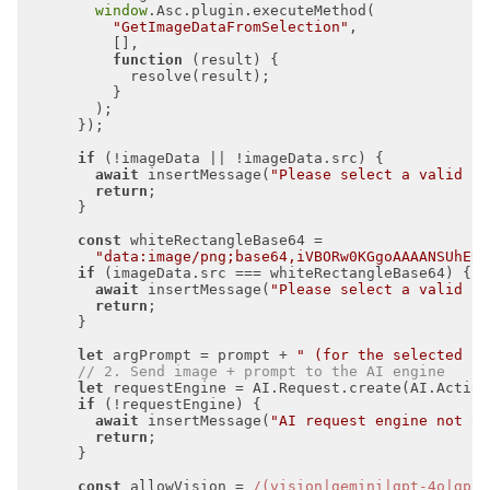
window
"GetImageDataFromSelection"
function
 (
result
) 
if
await
 insertMessage(
"Please select a valid im
return
const
"data:image/png;base64,iVBORw0KGgoAAAANSUhEUg
if
await
 insertMessage(
"Please select a valid im
return
let
 argPrompt = prompt + 
" (for the selected im
// 2. Send image + prompt to the AI engine
let
if
await
 insertMessage(
"AI request engine not av
return
const
 allowVision = 
/(vision|gemini|gpt-4o|gpt-