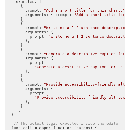
examples
prompt
: 
"Add a short title for this chart."
arguments
: { 
prompt
: 
"Add a short title for t
prompt
: 
"Write me a 1–2 sentence description 
arguments
prompt
: 
"Write me a 1–2 sentence descriptio
prompt
: 
"Generate a descriptive caption for t
arguments
prompt
"Generate a descriptive caption for this 
prompt
: 
"Provide accessibility-friendly alt t
arguments
prompt
"Provide accessibility-friendly alt text 
// The actual logic executed inside the editor
  func.call = 
async
function
 (
params
) 