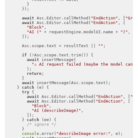
await
 Asc.Editor.callMethod(
"EndAction"
, [
"Grou
await
 Asc.Editor.callMethod(
"EndAction"
"Block"
"AI ("
 + requestEngine.modelUI.name + 
")"
      Asc.scope.text = resultText || 
""
if
await
"⚠ AI request failed (maybe the model canno
return
await
    } 
catch
try
await
 Asc.Editor.callMethod(
"EndAction"
, [
"Gr
await
 Asc.Editor.callMethod(
"EndAction"
"Block"
"AI (describeImage)"
      } 
catch
/* ignore */
console
.error(
"describeImage error:"