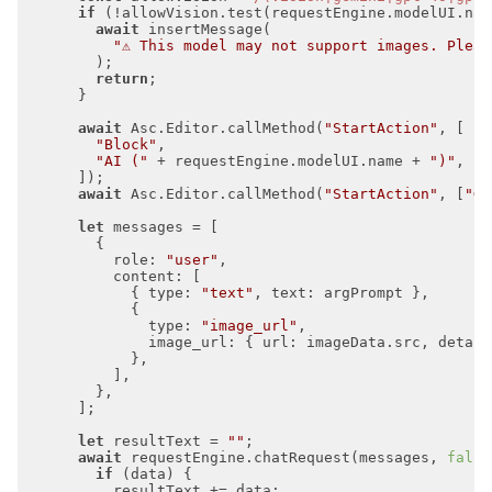
if
await
"⚠ This model may not support images. Pleas
return
await
 Asc.Editor.callMethod(
"StartAction"
"Block"
"AI ("
 + requestEngine.modelUI.name + 
")"
await
 Asc.Editor.callMethod(
"StartAction"
, [
"Gr
let
role
: 
"user"
content
            { 
type
: 
"text"
, 
text
type
: 
"image_url"
image_url
: { 
url
: imageData.src, 
detail
let
 resultText = 
""
await
 requestEngine.chatRequest(messages, 
false
if