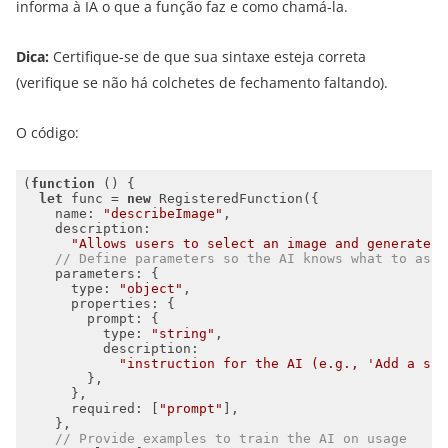
informa à IA o que a função faz e como chamá-la.
Dica:
Certifique-se de que sua sintaxe esteja correta
(verifique se não há colchetes de fechamento faltando).
O código:
(
function
 (
) 
let
 func = 
new
name
: 
"describeImage"
description
"Allows users to select an image and generate a
// Define parameters so the AI knows what to ask 
parameters
type
: 
"object"
properties
prompt
type
: 
"string"
description
"instruction for the AI (e.g., 'Add a sho
required
: [
"prompt"
// Provide examples to train the AI on usage