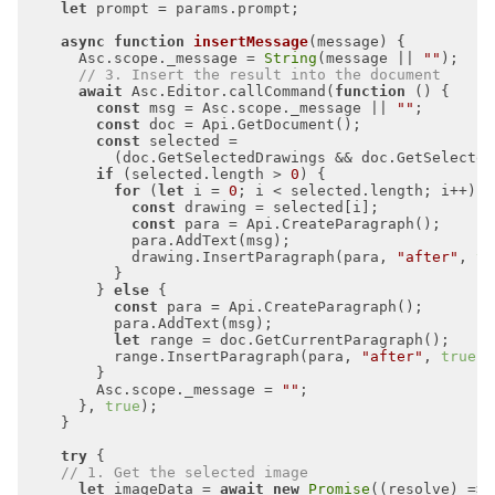
let
async
function
insertMessage
(
message
) 
      Asc.scope._message = 
String
(message || 
""
// 3. Insert the result into the document
await
 Asc.Editor.callCommand(
function
 (
) 
const
 msg = Asc.scope._message || 
""
const
const
if
 (selected.length > 
0
for
 (
let
 i = 
0
const
const
            drawing.InsertParagraph(para, 
"after"
, 
tr
        } 
else
const
let
          range.InsertParagraph(para, 
"after"
, 
true
        Asc.scope._message = 
""
      }, 
true
try
// 1. Get the selected image
let
 imageData = 
await
new
Promise
(
(
resolve
) =>