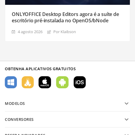
ONLYOFFICE Desktop Editors agora é a suíte de
escritório pré-instalada no OpenOS/bNode
4 agosto 2026
Por Klaibson
OBTENHA APLICATIVOS GRATUITOS
MODELOS
Modelos de formulário PDF
CONVERSORES
Modelos de documentos de texto
Converter arquivos de texto
Modelos de planilha