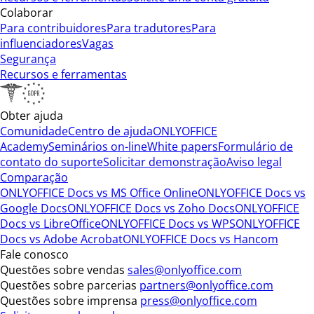
Colaborar
Para contribuidores
Para tradutores
Para
influenciadores
Vagas
Segurança
Recursos e ferramentas
Obter ajuda
Comunidade
Centro de ajuda
ONLYOFFICE
Academy
Seminários on-line
White papers
Formulário de
contato do suporte
Solicitar demonstração
Aviso legal
Comparação
ONLYOFFICE Docs vs MS Office Online
ONLYOFFICE Docs vs
Google Docs
ONLYOFFICE Docs vs Zoho Docs
ONLYOFFICE
Docs vs LibreOffice
ONLYOFFICE Docs vs WPS
ONLYOFFICE
Docs vs Adobe Acrobat
ONLYOFFICE Docs vs Hancom
Fale conosco
Questões sobre vendas
sales@onlyoffice.com
Questões sobre parcerias
partners@onlyoffice.com
Questões sobre imprensa
press@onlyoffice.com