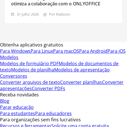
otimiza a colaboração com o ONLYOFFICE
31 julho 2026
Por Klaibson
Obtenha aplicativos gratuitos
Para Windows
Para Linux
Para macOS
Para Android
Para iOS
Modelos
Modelos de formulário PDF
Modelos de documentos de
texto
Modelos de planilha
Modelos de apresentação
Conversores
Converter arquivos de texto
Converter planilhas
Converter
apresentações
Converter PDFs
Receba novidades
Blog
Parar educação
Para estudantes
Para educadores
Para organizações sem fins lucrativos
Recursos e ferramentas
Solicite uma conta gratuita