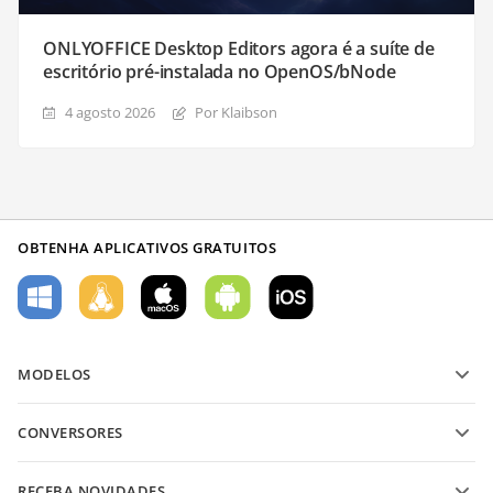
ONLYOFFICE Desktop Editors agora é a suíte de
escritório pré-instalada no OpenOS/bNode
4 agosto 2026
Por Klaibson
OBTENHA APLICATIVOS GRATUITOS
MODELOS
Modelos de formulário PDF
CONVERSORES
Modelos de documentos de texto
Converter arquivos de texto
Modelos de planilha
RECEBA NOVIDADES