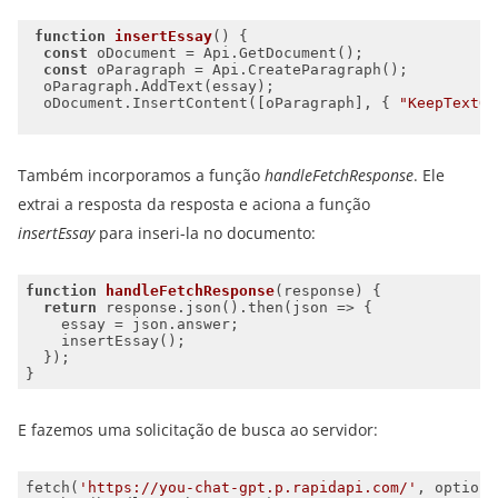
function
insertEssay
(
) 
const
const
  oDocument.InsertContent([oParagraph], { 
"KeepTextOn
Também incorporamos a função
handleFetchResponse
. Ele
extrai a resposta da resposta e aciona a função
insertEssay
para inseri-la no documento:
function
handleFetchResponse
(
response
) 
return
 response.json().then(
json
 =>
E fazemos uma solicitação de busca ao servidor:
fetch(
'https://you-chat-gpt.p.rapidapi.com/'