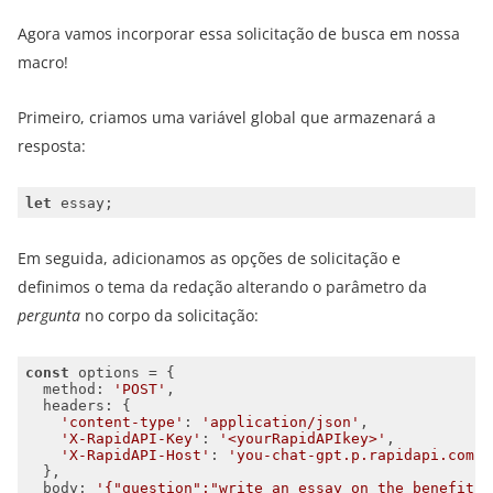
Agora vamos incorporar essa solicitação de busca em nossa
macro!
Primeiro, criamos uma variável global que armazenará a
resposta:
let
Em seguida, adicionamos as opções de solicitação e
definimos o tema da redação alterando o parâmetro da
pergunta
no corpo da solicitação:
const
method
: 
'POST'
headers
'content-type'
: 
'application/json'
'X-RapidAPI-Key'
: 
'<yourRapidAPIkey>'
'X-RapidAPI-Host'
: 
'you-chat-gpt.p.rapidapi.com'
body
: 
'{"question":"write an essay on the benefits 