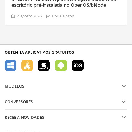
escritório pré-instalada no OpenOS/bNode
4 agosto 2026
Por Klaibson
OBTENHA APLICATIVOS GRATUITOS
MODELOS
Modelos de formulário PDF
CONVERSORES
Modelos de documentos de texto
Converter arquivos de texto
Modelos de planilha
RECEBA NOVIDADES
Converter planilhas
Modelos de apresentação
Blog
Converter apresentações