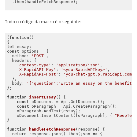
Todo o código da macro é o seguinte:
(
function
(
let
const
method
: 
'POST'
headers
'content-type'
: 
'application/json'
'X-RapidAPI-Key'
: 
'<yourRapidAPIkey>'
'X-RapidAPI-Host'
: 
'you-chat-gpt.p.rapidapi.com'
body
: 
'{"question":"write an essay on the benefits 
function
insertEssay
(
) 
const
const
    oDocument.InsertContent([oParagraph], { 
"KeepText
function
handleFetchResponse
(
response
) 
return
 response.json().then(
json
 =>