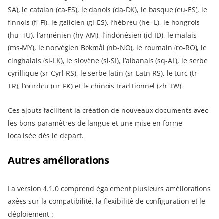
SA), le catalan (ca-ES), le danois (da-DK), le basque (eu-ES), le
finnois (fi-FI), le galicien (gl-ES), l’hébreu (he-IL), le hongrois
(hu-HU), l’arménien (hy-AM), l’indonésien (id-ID), le malais
(ms-MY), le norvégien Bokmål (nb-NO), le roumain (ro-RO), le
cinghalais (si-LK), le slovène (sl-SI), l’albanais (sq-AL), le serbe
cyrillique (sr-Cyrl-RS), le serbe latin (sr-Latn-RS), le turc (tr-
TR), l’ourdou (ur-PK) et le chinois traditionnel (zh-TW).
Ces ajouts facilitent la création de nouveaux documents avec
les bons paramètres de langue et une mise en forme
localisée dès le départ.
Autres améliorations
La version 4.1.0 comprend également plusieurs améliorations
axées sur la compatibilité, la flexibilité de configuration et le
déploiement :