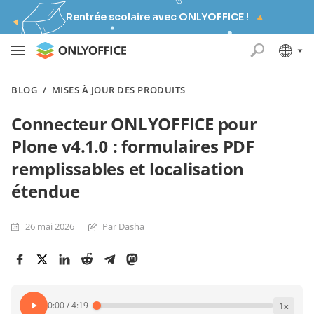
Rentrée scolaire avec ONLYOFFICE !
BLOG
/
MISES À JOUR DES PRODUITS
Connecteur ONLYOFFICE pour
Plone v4.1.0 : formulaires PDF
remplissables et localisation
étendue
26 mai 2026
Par Dasha
0:00
/
4:19
1
x