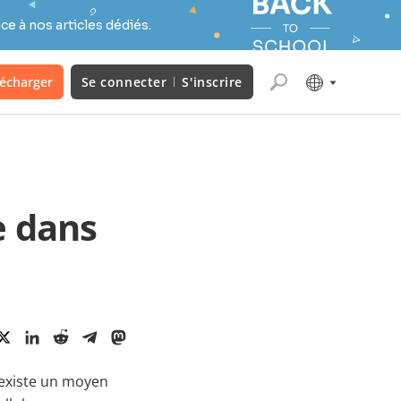
e à nos articles dédiés.
lécharger
Se connecter
S'inscrire
e dans
 existe un moyen