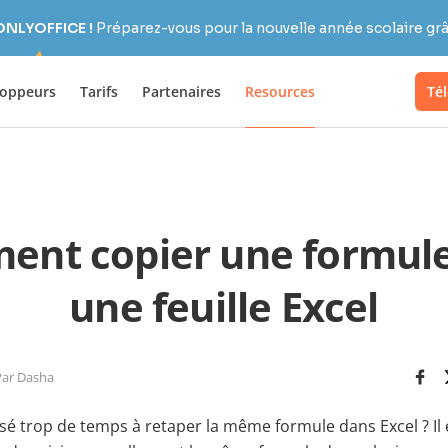
 ONLYOFFICE !
Préparez-vous pour la nouvelle année scolaire grâc
loppeurs
Tarifs
Partenaires
Resources
Té
nt copier une formul
une feuille Excel
Par Dasha
sé trop de temps à retaper la même formule dans Excel ? Il