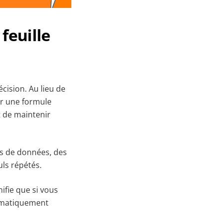
feuille
écision. Au lieu de
er une formule
t de maintenir
es de données, des
uls répétés.
ifie que si vous
tomatiquement