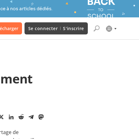
e à nos articles dédiés.
lécharger
Se connecter
S'inscrire
cument
artage de