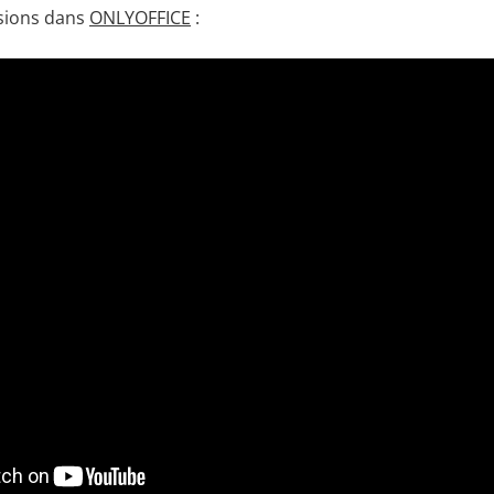
ssions dans
ONLYOFFICE
: