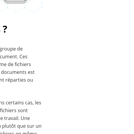
 ?
 groupe de
ocument. Ces
me de fichiers
de documents est
ont réparties ou
s certains cas, les
fichiers sont
e travail. Une
u plutôt que sur un
 fichiers en même